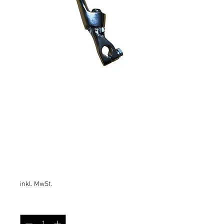
Sachs 501 Sachs 50s
Hercules K50 Supra 4 GP
Kickstarter klappbar
Preis
49,99 €
inkl. MwSt.
Anzahl
*