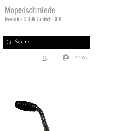
Mopedschmiede
Iserlohn Kullik Lubisch GbR
Anmelden