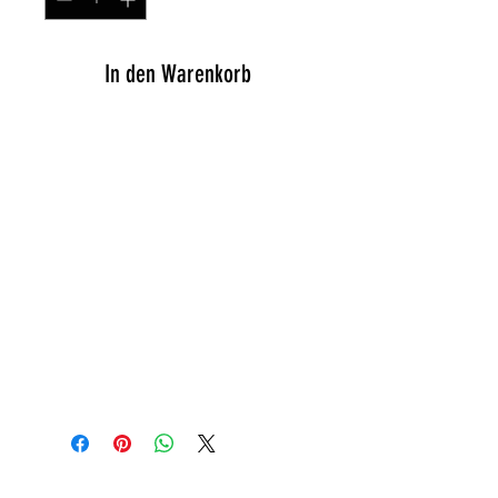
In den Warenkorb
Zum Verkauf steht hier ein neuer
Kickstarter passend bei Sachs
501, Sachs 50/5 und Sachs 50s.
Der Kickstarter ist zum klappen
und stört nicht beim fahren wie
manch andere.
Sollten Sie eine Frage zu unseren
Artikeln haben, kontaktieren Sie
uns gerne über unser
Kontaktformular.