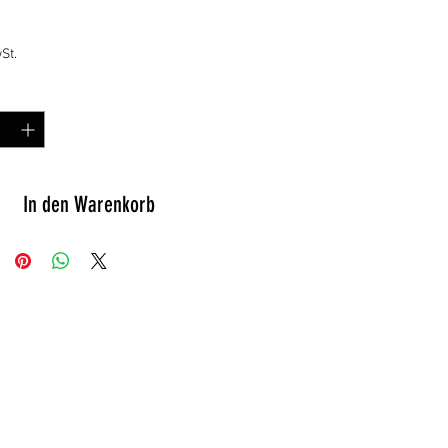
Preis
 €
St.
*
In den Warenkorb